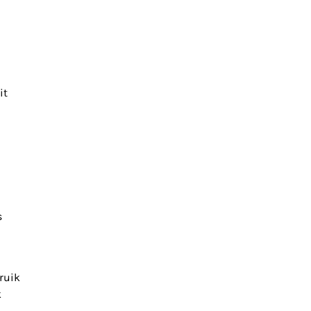
it
s
n
ruik
k