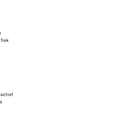
n
fiek
actief
s