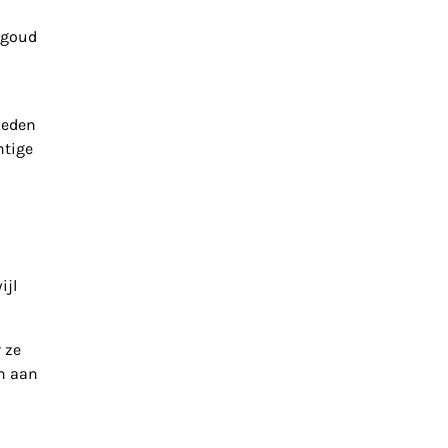
, goud
heden
htige
ijl
 ze
en aan