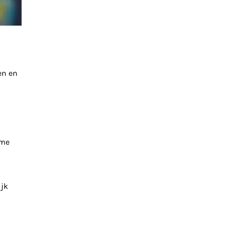
en en
ame
ijk