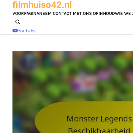
filmhuiso42.nl
Skip
to
VOORPAGINA
NEEM CONTACT MET ONS OP
INHOUD
WIE WE 
content
Youtube