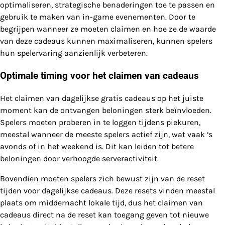
optimaliseren, strategische benaderingen toe te passen en
gebruik te maken van in-game evenementen. Door te
begrijpen wanneer ze moeten claimen en hoe ze de waarde
van deze cadeaus kunnen maximaliseren, kunnen spelers
hun spelervaring aanzienlijk verbeteren.
Optimale timing voor het claimen van cadeaus
Het claimen van dagelijkse gratis cadeaus op het juiste
moment kan de ontvangen beloningen sterk beïnvloeden.
Spelers moeten proberen in te loggen tijdens piekuren,
meestal wanneer de meeste spelers actief zijn, wat vaak ‘s
avonds of in het weekend is. Dit kan leiden tot betere
beloningen door verhoogde serveractiviteit.
Bovendien moeten spelers zich bewust zijn van de reset
tijden voor dagelijkse cadeaus. Deze resets vinden meestal
plaats om middernacht lokale tijd, dus het claimen van
cadeaus direct na de reset kan toegang geven tot nieuwe