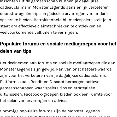
Inzichten uit de gemeenschap kunnen je dagelijkse
cadeauclaims in Monster Legends aanzienlijk verbeteren
door strategieën, tips en gedeelde ervaringen van andere
spelers te bieden. Betrokkenheid bij medespelers stelt je in
staat om effectieve claimtechnieken te ontdekken en
veelvoorkomende valkuilen te vermijden.
Populaire forums en sociale mediagroepen voor het
delen van tips
Het deelnemen aan forums en sociale mediagroepen die aan
Monster Legends zijn gewijd, kan van onschatbare waarde
zijn voor het verbeteren van je dagelijkse cadeauclaims.
Platforms zoals Reddit en Discord herbergen actieve
gemeenschappen waar spelers tips en strategieën
uitwisselen. Facebook-groepen bieden ook een ruimte voor
het delen van ervaringen en advies.
Sommige populaire forums zijn de Monster Legends