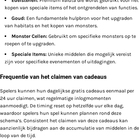
Edelstenen:
Premium valuta die wordt gebruikt voor het
kopen van speciale items of het ontgrendelen van functies.
Goud:
Een fundamentele hulpbron voor het upgraden
van habitats en het kopen van monsters.
Monster Cellen:
Gebruikt om specifieke monsters op te
roepen of te upgraden.
Speciale Items:
Unieke middelen die mogelijk vereist
zijn voor specifieke evenementen of uitdagingen.
Frequentie van het claimen van cadeaus
Spelers kunnen hun dagelijkse gratis cadeaus eenmaal per
24 uur claimen, wat regelmatige inlogmomenten
aanmoedigt. De timing reset op hetzelfde uur elke dag,
waardoor spelers hun spel kunnen plannen rond deze
schema’s. Consistent het claimen van deze cadeaus kan
aanzienlijk bijdragen aan de accumulatie van middelen in de
loop van de tijd.