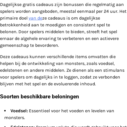
Dagelijkse gratis cadeaus zijn bonussen die regelmatig aan
spelers worden aangeboden, meestal eenmaal per 24 uur. Het
primaire doel
van de
ze cadeaus is om dagelijkse
betrokkenheid aan te moedigen en consistent spel te
belonen. Door spelers middelen te bieden, streeft het spel
ernaar de algehele ervaring te verbeteren en een actievere
gemeenschap te bevorderen.
Deze cadeaus kunnen verschillende items omvatten die
helpen bij de ontwikkeling van monsters, zoals voedsel,
edelstenen en andere middelen. Ze dienen als een stimulans
voor spelers om dagelijks in te loggen, zodat ze verbonden
blijven met het spel en de evoluerende inhoud.
Soorten beschikbare beloningen
Voedsel:
Essentieel voor het voeden en levelen van
monsters.