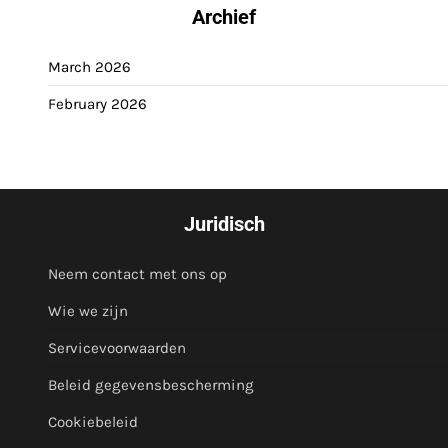
Archief
March 2026
February 2026
Juridisch
Neem contact met ons op
Wie we zijn
Servicevoorwaarden
Beleid gegevensbescherming
Cookiebeleid