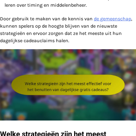
leren over timing en middelenbeheer.
Door gebruik te maken van de kennis van
de gemeenschap
,
kunnen spelers op de hoogte blijven van de nieuwste
strategieën en ervoor zorgen dat ze het meeste uit hun
dagelijkse cadeauclaims halen.
Welke strategieën zijn het meest