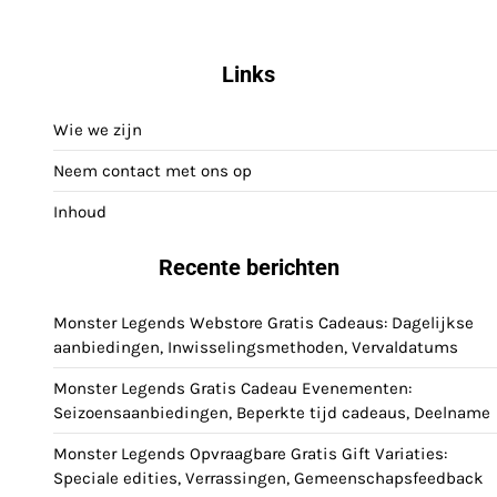
Links
Wie we zijn
Neem contact met ons op
Inhoud
Recente berichten
Monster Legends Webstore Gratis Cadeaus: Dagelijkse
aanbiedingen, Inwisselingsmethoden, Vervaldatums
Monster Legends Gratis Cadeau Evenementen:
Seizoensaanbiedingen, Beperkte tijd cadeaus, Deelname
Monster Legends Opvraagbare Gratis Gift Variaties:
Speciale edities, Verrassingen, Gemeenschapsfeedback