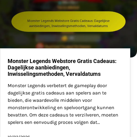
Monster Legends Webstore Gratis Cadeaus:
Dagelijkse aanbiedingen,
Inwisselingsmethoden, Vervaldatums
Monster Legends verbetert de gameplay door
dagelijkse gratis cadeaus aan spelers aan te
bieden, die waardevolle middelen voor
monsterontwikkeling en spelvoortgang kunnen
bevatten. Om deze cadeaus te verzilveren, moeten
spelers een eenvoudig proces volgen dat…