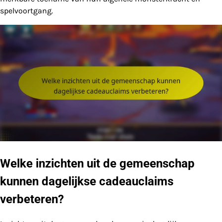
spelvoortgang.
Welke inzichten uit de gemeenschap
kunnen dagelijkse cadeauclaims
verbeteren?