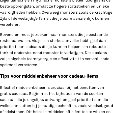
Legendarische en mythische monsters bieden doorgaans de
beste opbrengsten, omdat ze hogere statistieken en unieke
vaardigheden hebben. Overweeg monsters zoals de krachtige
Zyla of de veelzijdige Tamer, die je team aanzienlijk kunnen
verbeteren.
Bovendien moet je zoeken naar monsters die je bestaande
roster aanvullen. Als je een sterke aanvaller hebt, geef dan
prioriteit aan cadeaus die je kunnen helpen een robuuste
tank of ondersteunend monster te verkrijgen. Deze balans
zal je algehele teamsynergie en effectiviteit in verschillende
spelmodi verbeteren.
Tips voor middelenbeheer voor cadeau-items
Effectief middelenbeheer is cruciaal bij het benutten van
gratis cadeaus. Begin met het bijhouden van de soorten
cadeaus die je dagelijks ontvangt en geef prioriteit aan die
welke aansluiten bij je huidige behoeften, zoals voedsel, goud
of edelstenen. Dit helpt je middelen efficiënt toe te wijzen en