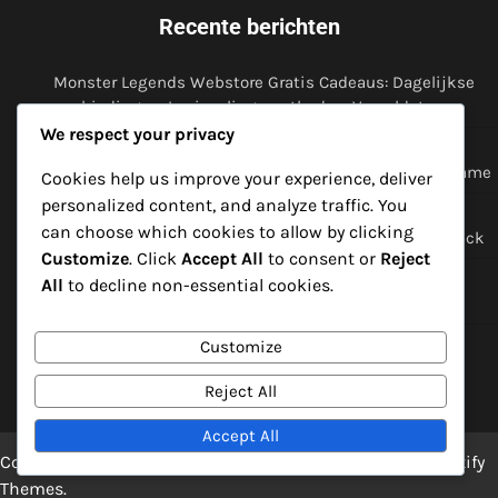
Recente berichten
Monster Legends Webstore Gratis Cadeaus: Dagelijkse
aanbiedingen, Inwisselingsmethoden, Vervaldatums
We respect your privacy
Monster Legends Gratis Cadeau Evenementen:
Seizoensaanbiedingen, Beperkte tijd cadeaus, Deelname
Cookies help us improve your experience, deliver
personalized content, and analyze traffic. You
Monster Legends Opvraagbare Gratis Gift Variaties:
can choose which cookies to allow by clicking
Speciale edities, Verrassingen, Gemeenschapsfeedback
Customize
. Click
Accept All
to consent or
Reject
Monster Legends Freebie Strategieën: Versterken van
All
to decline non-essential cookies.
claims, Gemeenschapstips, Succesverhalen
Monster Legends Webstore Gratis Aanbiedingen:
Customize
Exclusieve aanbiedingen, Inwisselmethode,
Reject All
Gemeenschapsfeedback
Accept All
Copyright © 2026
filmhuiso42.nl
Theme: Blog Point By
Artify
Themes
.