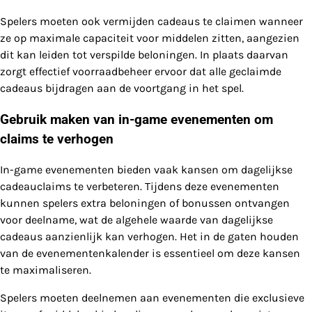
Spelers moeten ook vermijden cadeaus te claimen wanneer
ze op maximale capaciteit voor middelen zitten, aangezien
dit kan leiden tot verspilde beloningen. In plaats daarvan
zorgt effectief voorraadbeheer ervoor dat alle geclaimde
cadeaus bijdragen aan de voortgang in het spel.
Gebruik maken van in-game evenementen om
claims te verhogen
In-game evenementen bieden vaak kansen om dagelijkse
cadeauclaims te verbeteren. Tijdens deze evenementen
kunnen spelers extra beloningen of bonussen ontvangen
voor deelname, wat de algehele waarde van dagelijkse
cadeaus aanzienlijk kan verhogen. Het in de gaten houden
van de evenementenkalender is essentieel om deze kansen
te maximaliseren.
Spelers moeten deelnemen aan evenementen die exclusieve