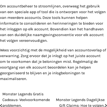
Om accountbeheer te stroomlijnen, overweeg het gebruik
van een speciale app of tool die is ontworpen voor het volgen
van meerdere accounts. Deze tools kunnen helpen
informatie te consolideren en herinneringen te bieden voor
het inloggen op elk account. Bovendien kan het handhaven
van een duidelijke naamgevingsconventie voor elk account
het volgen vereenvoudigen.
Wees voorzichtig met de mogelijkheid van accountoverlap of
verwarring. Zorg ervoor dat je inlogt op het juiste account
om te voorkomen dat je beloningen mist. Regelmatig de
voortgang van elk account beoordelen kan je helpen
georganiseerd te blijven en je inlogbeloningen te
maximaliseren.
Monster Legends Gratis
Post
Cadeaus: Veelvoorkomende
Monster Legends Dagelijkse
navigation
problemen,
Gift Claims: Hoe te volgen,