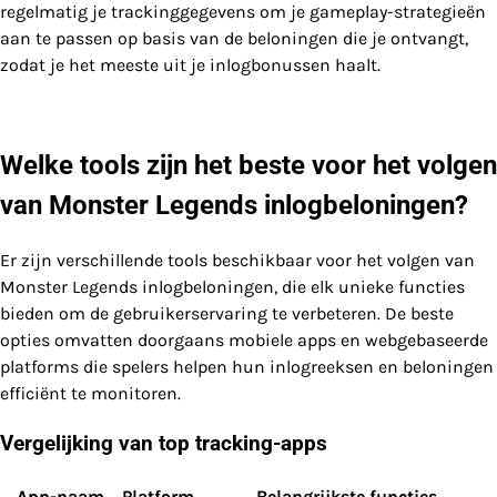
regelmatig je trackinggegevens om je gameplay-strategieën
aan te passen op basis van de beloningen die je ontvangt,
zodat je het meeste uit je inlogbonussen haalt.
Welke tools zijn het beste voor het volgen
van Monster Legends inlogbeloningen?
Er zijn verschillende tools beschikbaar voor het volgen van
Monster Legends inlogbeloningen, die elk unieke functies
bieden om de gebruikerservaring te verbeteren. De beste
opties omvatten doorgaans mobiele apps en webgebaseerde
platforms die spelers helpen hun inlogreeksen en beloningen
efficiënt te monitoren.
Vergelijking van top tracking-apps
App-naam
Platform
Belangrijkste functies