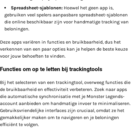
Spreadsheet-sjablonen:
Hoewel het geen app is,
gebruiken veel spelers aanpasbare spreadsheet-sjablonen
die online beschikbaar zijn voor handmatige tracking van
beloningen.
Deze apps variëren in functies en bruikbaarheid, dus het
verkennen van een paar opties kan je helpen de beste keuze
voor jouw behoeften te vinden.
Functies om op te letten bij trackingtools
Bij het selecteren van een trackingtool, overweeg functies die
de bruikbaarheid en effectiviteit verbeteren. Zoek naar apps
die automatische synchronisatie met je Monster Legends-
account aanbieden om handmatige invoer te minimaliseren.
Gebruiksvriendelijke interfaces zijn cruciaal, omdat ze het
gemakkelijker maken om te navigeren en je beloningen
efficiënt te volgen.