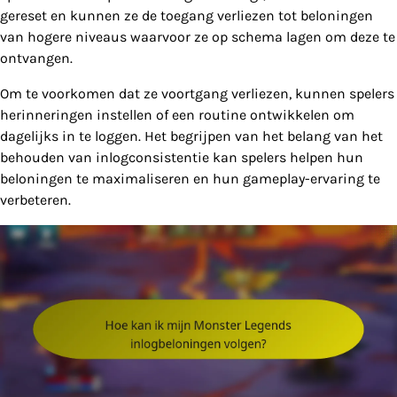
gereset en kunnen ze de toegang verliezen tot beloningen
van hogere niveaus waarvoor ze op schema lagen om deze te
ontvangen.
Om te voorkomen dat ze voortgang verliezen, kunnen spelers
herinneringen instellen of een routine ontwikkelen om
dagelijks in te loggen. Het begrijpen van het belang van het
behouden van inlogconsistentie kan spelers helpen hun
beloningen te maximaliseren en hun gameplay-ervaring te
verbeteren.