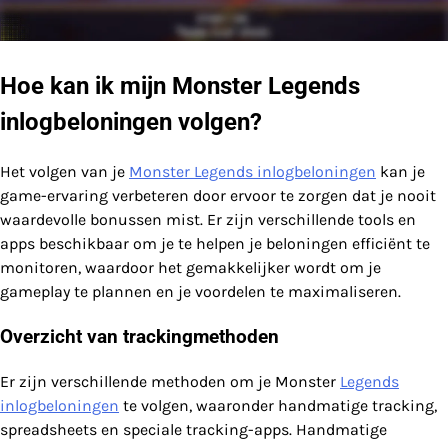
Hoe kan ik mijn Monster Legends
inlogbeloningen volgen?
Het volgen van je
Monster Legends inlogbeloningen
kan je
game-ervaring verbeteren door ervoor te zorgen dat je nooit
waardevolle bonussen mist. Er zijn verschillende tools en
apps beschikbaar om je te helpen je beloningen efficiënt te
monitoren, waardoor het gemakkelijker wordt om je
gameplay te plannen en je voordelen te maximaliseren.
Overzicht van trackingmethoden
Er zijn verschillende methoden om je Monster
Legends
inlogbeloningen
te volgen, waaronder handmatige tracking,
spreadsheets en speciale tracking-apps. Handmatige