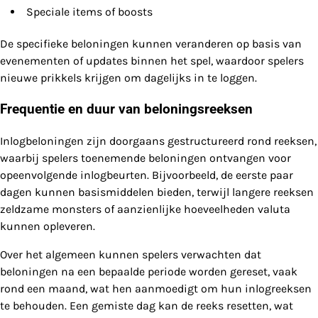
Speciale items of boosts
De specifieke beloningen kunnen veranderen op basis van
evenementen of updates binnen het spel, waardoor spelers
nieuwe prikkels krijgen om dagelijks in te loggen.
Frequentie en duur van beloningsreeksen
Inlogbeloningen zijn doorgaans gestructureerd rond reeksen,
waarbij spelers toenemende beloningen ontvangen voor
opeenvolgende inlogbeurten. Bijvoorbeeld, de eerste paar
dagen kunnen basismiddelen bieden, terwijl langere reeksen
zeldzame monsters of aanzienlijke hoeveelheden valuta
kunnen opleveren.
Over het algemeen kunnen spelers verwachten dat
beloningen na een bepaalde periode worden gereset, vaak
rond een maand, wat hen aanmoedigt om hun inlogreeksen
te behouden. Een gemiste dag kan de reeks resetten, wat