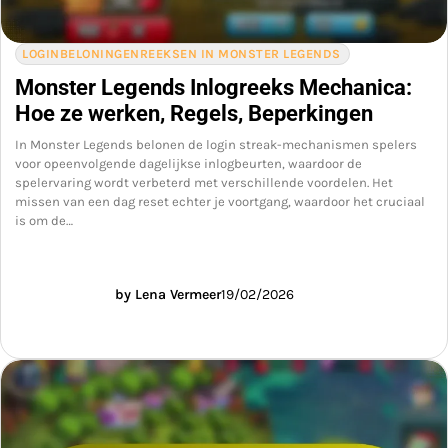
LOGINBELONINGENREEKSEN IN MONSTER LEGENDS
Monster Legends Inlogreeks Mechanica:
Hoe ze werken, Regels, Beperkingen
In Monster Legends belonen de login streak-mechanismen spelers
voor opeenvolgende dagelijkse inlogbeurten, waardoor de
spelervaring wordt verbeterd met verschillende voordelen. Het
missen van een dag reset echter je voortgang, waardoor het cruciaal
is om de…
by Lena Vermeer
19/02/2026