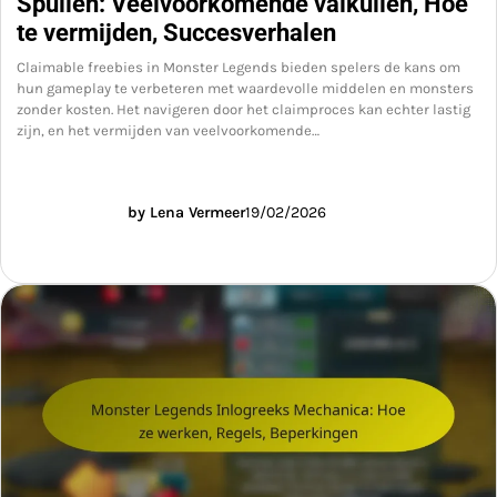
Spullen: Veelvoorkomende valkuilen, Hoe
te vermijden, Succesverhalen
Claimable freebies in Monster Legends bieden spelers de kans om
hun gameplay te verbeteren met waardevolle middelen en monsters
zonder kosten. Het navigeren door het claimproces kan echter lastig
zijn, en het vermijden van veelvoorkomende…
by Lena Vermeer
19/02/2026